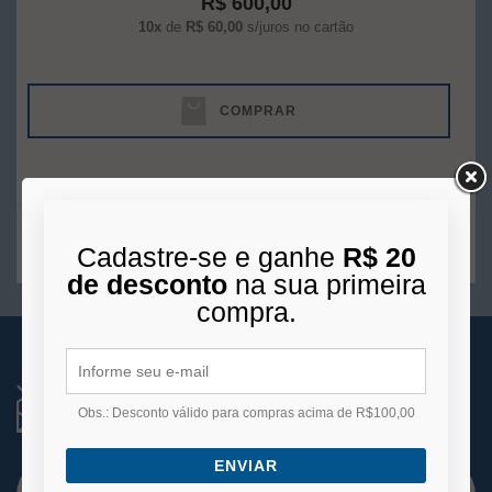
R$ 600,00
10x
de
R$ 60,00
s/juros no cartão
COMPRAR
1
produto
Cadastre-se e ganhe
R$ 20
de desconto
na sua primeira
compra.
RECEBA NOVIDADES
Você está se cadastrando para receber e-mails
Obs.: Desconto válido para compras acima de R$100,00
de
promoções e lançamentos.
ENVIAR