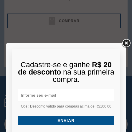
COMPRAR
1
produto
Cadastre-se e ganhe
R$ 20
de desconto
na sua primeira
compra.
RECEBA NOVIDADES
Você está se cadastrando para receber e-mails
de
Obs.: Desconto válido para compras acima de R$100,00
promoções e lançamentos.
ENVIAR