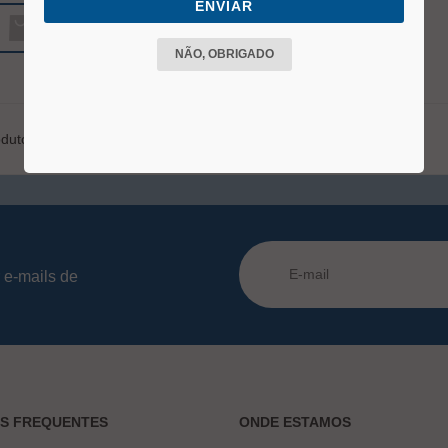
ENVIAR
VER MAIS
NÃO, OBRIGADO
duto
 e-mails de
AS FREQUENTES
ONDE ESTAMOS