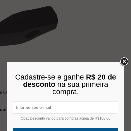
Cadastre-se e ganhe
R$ 20 de
desconto
na sua primeira
compra.
a Cunha 4kg Sem Protecao
onível
Obs.: Desconto válido para compras acima de R$100,00