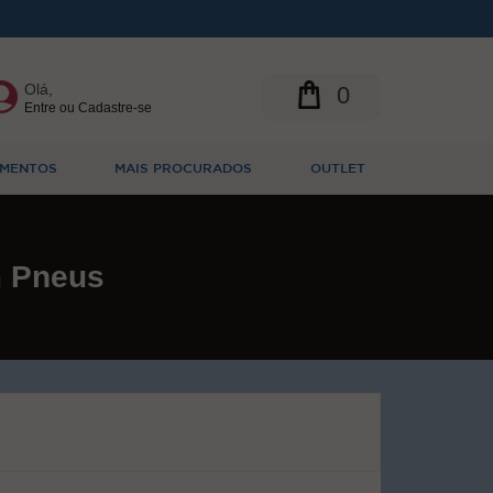
Olá,
0
Entre ou Cadastre-se
MENTOS
MAIS PROCURADOS
OUTLET
 Pneus