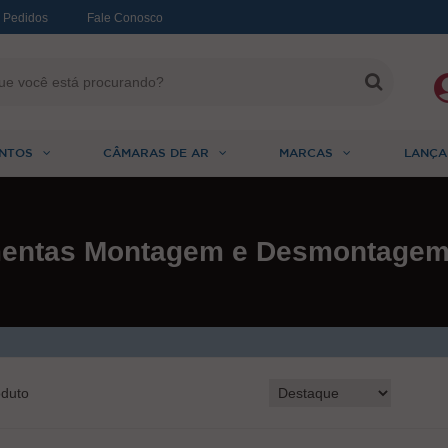
 Pedidos
Fale Conosco
NTOS
CÂMARAS DE AR
MARCAS
LANÇA
mentas Montagem e Desmontagem
duto