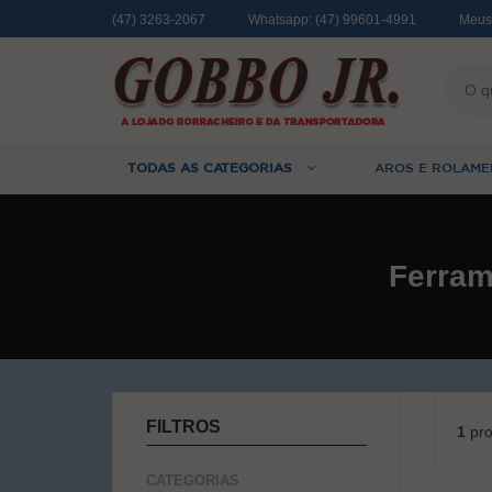
(47) 3263-2067
Whatsapp:
(47) 99601-4991
Meus
TODAS AS CATEGORIAS
AROS E ROLAME
Ferra
FILTROS
1
pro
CATEGORIAS