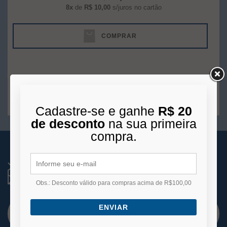
8x
de
R$ 10,00
s/juros no cartão
COMPRAR
1
produto
Cadastre-se e ganhe
R$ 20
de desconto
na sua primeira
compra.
RECEBA NOVIDADES
Você está se cadastrando para receber e-mails
de
Obs.: Desconto válido para compras acima de R$100,00
promoções e lançamentos.
ENVIAR