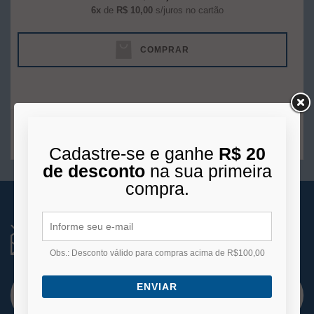
6x
de
R$ 10,00
s/juros no cartão
COMPRAR
1
produto
Cadastre-se e ganhe
R$ 20
de desconto
na sua primeira
compra.
RECEBA NOVIDADES
Você está se cadastrando para receber e-mails
de
Obs.: Desconto válido para compras acima de R$100,00
promoções e lançamentos.
ENVIAR