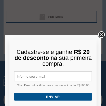
VER MAIS
1
produto
Cadastre-se e ganhe
R$ 20
de desconto
na sua primeira
compra.
RECEBA NOVIDADES
Você está se cadastrando para receber e-mails
de
Obs.: Desconto válido para compras acima de R$100,00
promoções e lançamentos.
ENVIAR