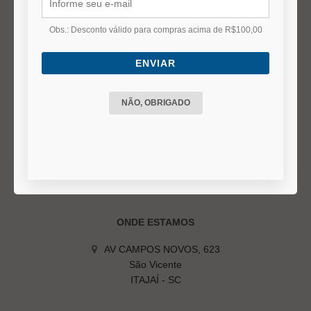
Duvidas Frequentes
Termos e Políticas
Obs.: Desconto válido para compras acima de R$100,00
ENVIAR
DÚVIDAS FREQUENTES
Status do Pedido
NÃO, OBRIGADO
Prazo de entrega
Formas de Pagamento
Troca ou Devolução
Cancelamento do pedido
ONDE ESTAMOS
AV CAMPOS NOVOS, 623
São Vicente
ITAJAÍ - SC