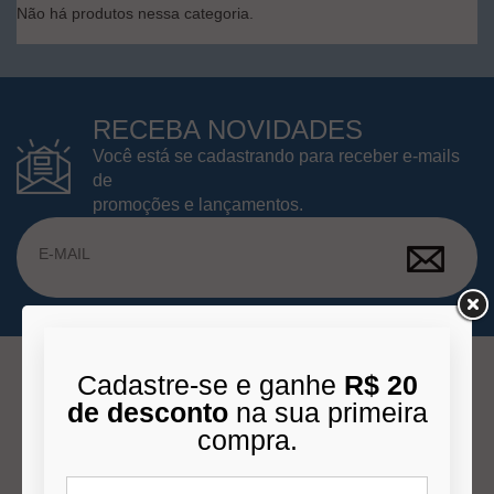
Não há produtos nessa categoria.
RECEBA NOVIDADES
Você está se cadastrando para receber e-mails
de
promoções e lançamentos.
Cadastre-se e ganhe
R$ 20
de desconto
na sua primeira
INSTITUCIONAL
compra.
Quem Somos