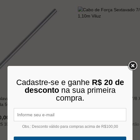
Cadastre-se e ganhe
R$ 20 de
desconto
na sua primeira
compra.
lavanca Universal Para Chave
Cabo de Força Sextavado 7/8 
da 500mm A500- Kraucher
1,10m Viluz
0,00
R$ 260,00
$ 10,00
s/juros no cartão
10x
de
R$ 26,00
s/juros no cartão
Obs.: Desconto válido para compras acima de R$100,00