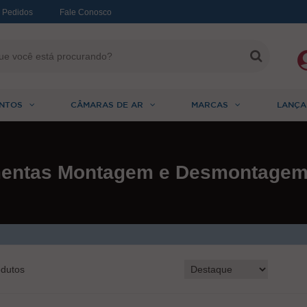
 Pedidos
Fale Conosco
NTOS
CÂMARAS DE AR
MARCAS
LANÇA
mentas Montagem e Desmontagem
dutos