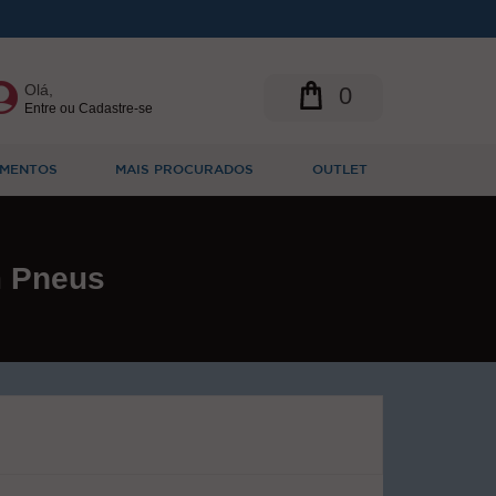
Olá,
0
Entre ou Cadastre-se
MENTOS
MAIS PROCURADOS
OUTLET
 Pneus