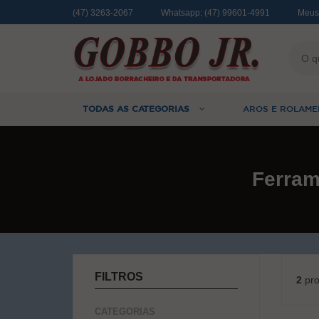
(47) 3263-2067
Whatsapp:
(47) 99601-4991
Meus
TODAS AS CATEGORIAS
AROS E ROLAME
Ferra
FILTROS
2
pro
CATEGORIAS