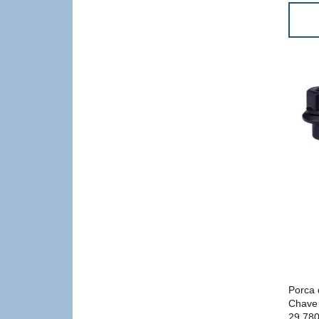
Porca 
Chave
29.780