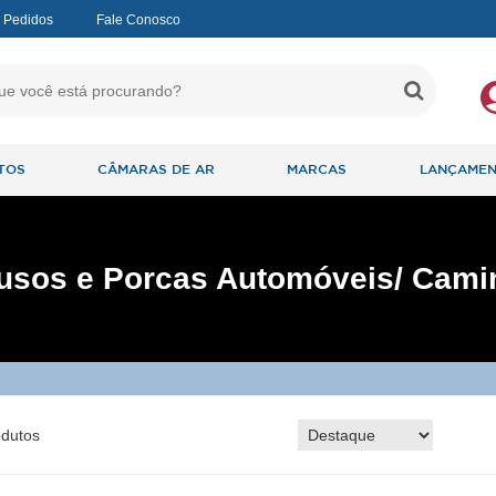
 Pedidos
Fale Conosco
TOS
CÂMARAS DE AR
MARCAS
LANÇAME
usos e Porcas Automóveis/ Cam
dutos