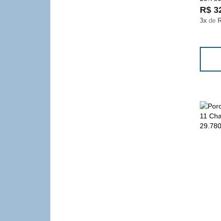
R$ 3
3x
de
R