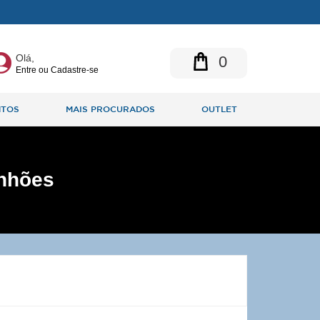
Olá,
0
Entre ou Cadastre-se
NTOS
MAIS PROCURADOS
OUTLET
inhões