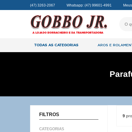
(47) 3263-2067
Whatsapp:
(47) 99601-4991
Meus
TODAS AS CATEGORIAS
AROS E ROLAMEN
Paraf
FILTROS
9
pro
CATEGORIAS