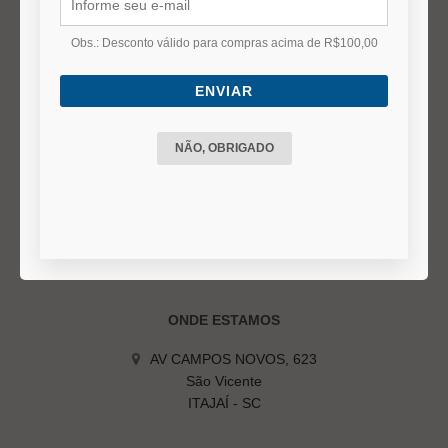
Duvidas Frequentes
Termos e Políticas
Obs.: Desconto válido para compras acima de R$100,00
ENVIAR
DÚVIDAS FREQUENTES
Status do Pedido
NÃO, OBRIGADO
Prazo de entrega
Formas de Pagamento
Troca ou Devolução
Cancelamento do pedido
ONDE ESTAMOS
AV CAMPOS NOVOS, 623
São Vicente
ITAJAÍ - SC