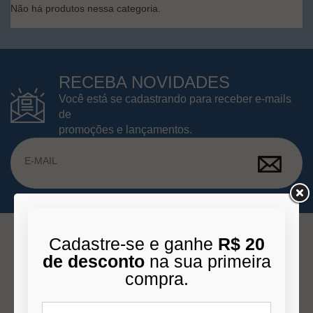
Não há produtos nessa categoria.
RECEBA NOVIDADES
Você está se cadastrando para receber e-mails
de
promoções e lançamentos.
Cadastre-se e ganhe
R$ 20
de desconto
na sua primeira
INSTITUCIONAL
compra.
Quem Somos