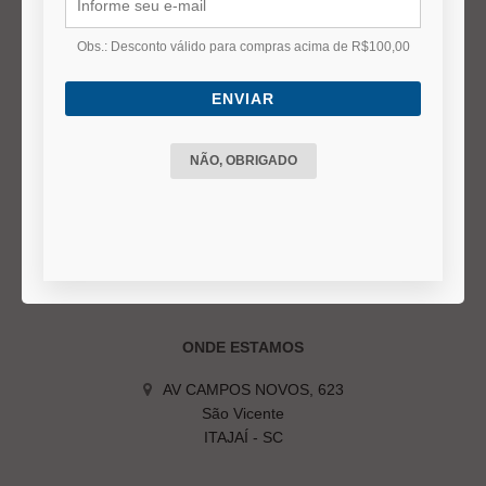
Duvidas Frequentes
Termos e Políticas
Obs.: Desconto válido para compras acima de R$100,00
ENVIAR
DÚVIDAS FREQUENTES
Status do Pedido
NÃO, OBRIGADO
Prazo de entrega
Formas de Pagamento
Troca ou Devolução
Cancelamento do pedido
ONDE ESTAMOS
AV CAMPOS NOVOS, 623
São Vicente
ITAJAÍ - SC