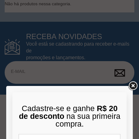
Não há produtos nessa categoria.
RECEBA NOVIDADES
Você está se cadastrando para receber e-mails
de
promoções e lançamentos.
Cadastre-se e ganhe
R$ 20
de desconto
na sua primeira
INSTITUCIONAL
compra.
Quem Somos