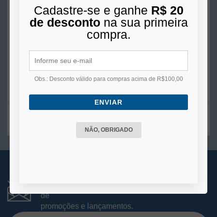
Cadastre-se e ganhe
R$ 20
R$ 35,00
de desconto
na sua primeira
3x
de
R$ 11,67
s/juros no cartão
compra.
COMPRAR
Obs.: Desconto válido para compras acima de R$100,00
ENVIAR
2
produtos
NÃO, OBRIGADO
RECEBA NOVIDADES
Você está se cadastrando para receber e-mails
de
promoções e lançamentos.