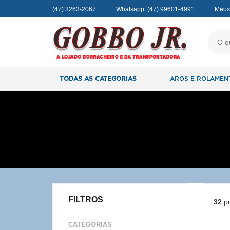
(47) 3263-2067
Whatsapp:
(47) 99601-4991
Meus
TODAS AS CATEGORIAS
AROS E ROLAMEN
FILTROS
32
pr
CATEGORIAS