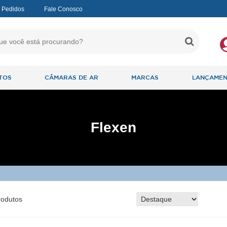
 Pedidos
Fale Conosco
TOS
CÂMARAS DE AR
MARCAS
LANÇAME
Flexen
odutos