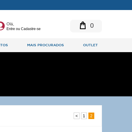
Olá,
0
Entre ou Cadastre-se
NTOS
MAIS PROCURADOS
OUTLET
<
1
2