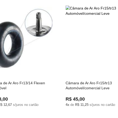
 de Ar Aro Fr13/14 Flexen
Câmara de Ar Aro Fr15/tr13
óvel
Automóvel/comercial Leve
8,00
R$ 45,00
$ 12,67
s/juros no cartão
4x
de
R$ 11,25
s/juros no cartão