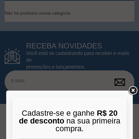
Não há produtos nessa categoria.
RECEBA NOVIDADES
Você está se cadastrando para receber e-mails
de
promoções e lançamentos.
Cadastre-se e ganhe
R$ 20
de desconto
na sua primeira
compra.
INSTITUCIONAL