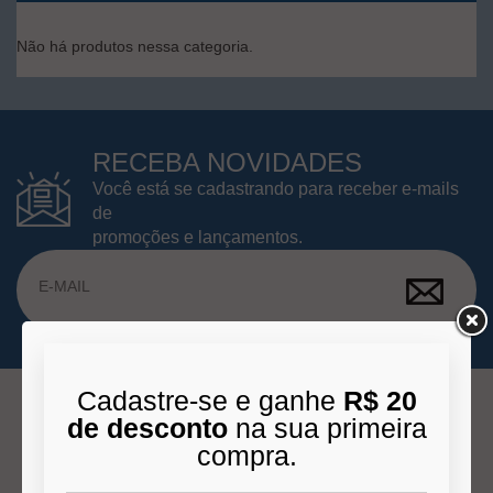
Não há produtos nessa categoria.
RECEBA NOVIDADES
Você está se cadastrando para receber e-mails
de
promoções e lançamentos.
Cadastre-se e ganhe
R$ 20
de desconto
na sua primeira
compra.
INSTITUCIONAL