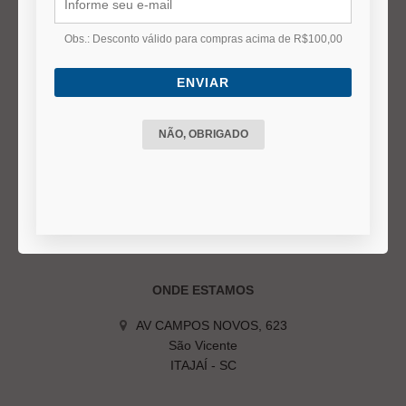
Duvidas Frequentes
Termos e Políticas
Obs.: Desconto válido para compras acima de R$100,00
ENVIAR
DÚVIDAS FREQUENTES
Status do Pedido
NÃO, OBRIGADO
Prazo de entrega
Formas de Pagamento
Troca ou Devolução
Cancelamento do pedido
ONDE ESTAMOS
AV CAMPOS NOVOS, 623
São Vicente
ITAJAÍ - SC