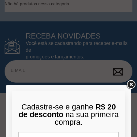
Não há produtos nessa categoria.
RECEBA NOVIDADES
Você está se cadastrando para receber e-mails
de
promoções e lançamentos.
Cadastre-se e ganhe
R$ 20
de desconto
na sua primeira
INSTITUCIONAL
compra.
Quem Somos