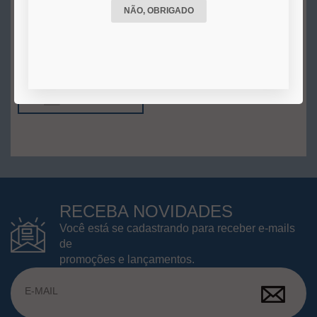
NÃO, OBRIGADO
R$ 110,00
10x
de
R$ 11,00
s/juros no
cartão
COMPRAR
RECEBA NOVIDADES
Você está se cadastrando para receber e-mails
de
promoções e lançamentos.