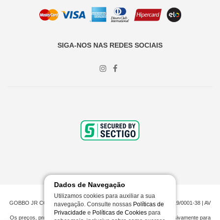
SIGA-NOS NAS REDES SOCIAIS
Dados de Navegação
Utilizamos cookies para auxiliar a sua
GOBBO JR COMERCIO DE PNEUMATICOS LTDA | CNPJ 00.201.519/0001-38 | AV
navegação. Consulte nossas
Políticas de
CAMPOS NOVOS, 623 - ITAJAÍ, SC
Privacidade
e
Políticas de Cookies
para
Os preços, promoções e condições de pagamento são válidos exclusivamente para