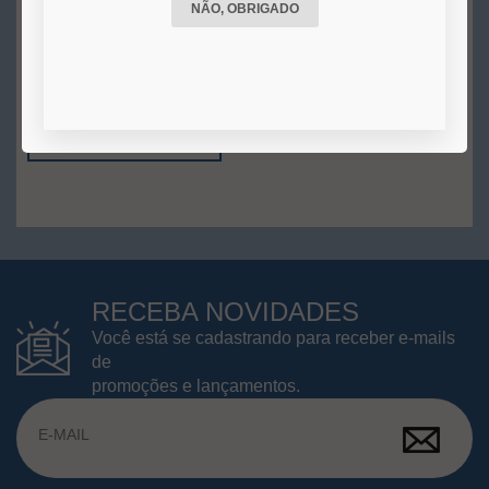
NÃO, OBRIGADO
R$ 30,00
3x
de
R$ 10,00
s/juros no
cartão
COMPRAR
RECEBA NOVIDADES
Você está se cadastrando para receber e-mails
de
promoções e lançamentos.