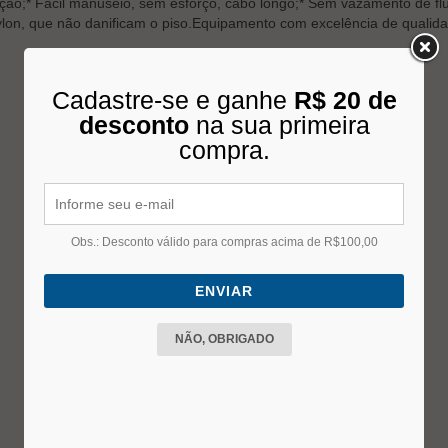
ão;* Fácil manuseio, sem esforço, cabo longo;* Sem vazamento de flu
lon, que não danificam o piso.Equipamento com excelência de qualidade
Cadastre-se e ganhe
R$ 20 de
desconto
na sua primeira
compra.
Obs.: Desconto válido para compras acima de R$100,00
ENVIAR
NÃO, OBRIGADO