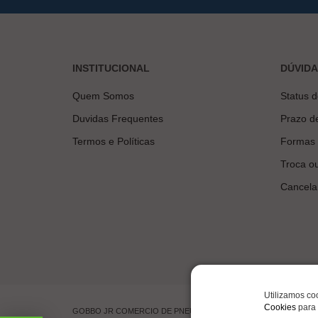
INSTITUCIONAL
DÚVID
Quem Somos
Status 
Duvidas Frequentes
Prazo d
Termos e Políticas
Formas
Troca o
Cancela
Utilizamos co
Cookies
para 
GOBBO JR COMERCIO DE PNEUMATICOS LTDA | CNPJ 00.201.519/00