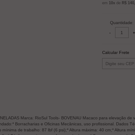
em
10x
de
R$ 140
Quantidade:
Calcular Frete
 Marca: RioSul Tools- BOVENAU Macaco para elevação de veículo
ado:* Borracharias e Oficinas Mecânicas, uso profissional. Dados Té
 mínima de trabalho: 87 lbf (6 psi);* Altura máxima: 40 cm;* Altura mí