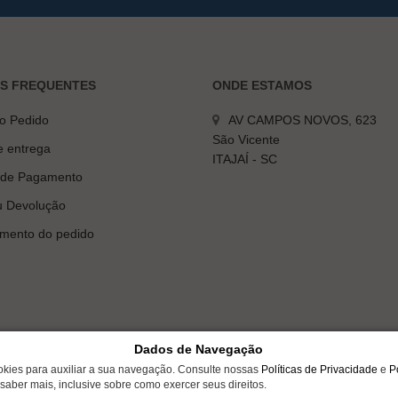
AS FREQUENTES
ONDE ESTAMOS
do Pedido
AV CAMPOS NOVOS, 623
São Vicente
e entrega
ITAJAÍ - SC
 de Pagamento
u Devolução
mento do pedido
Dados de Navegação
okies para auxiliar a sua navegação. Consulte nossas
Políticas de Privacidade
e
P
saber mais, inclusive sobre como exercer seus direitos.
01-38 | AV CAMPOS NOVOS, 623 - ITAJAÍ, SC