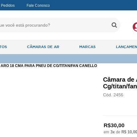
 Pedidos
Fale Conosco
TOS
CÂMARAS DE AR
MARCAS
LANÇAME
ARO 18 CMA PARA PNEU DE CG/TITAN/FAN CANELLO
Câmara de 
Cg/titan/fa
Cód. 2456
R$30,00
em
3x
de
R$ 10,0