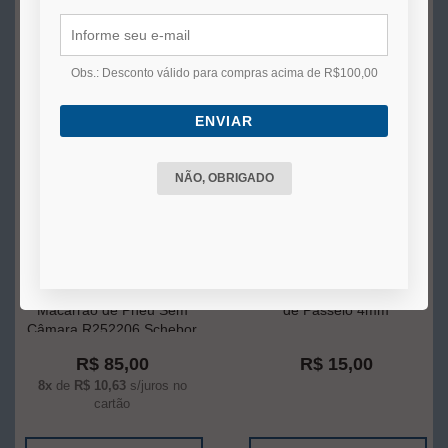
Obs.: Desconto válido para compras acima de R$100,00
ENVIAR
NÃO, OBRIGADO
Kit Conserto Reparo
Agulha Para Kit Conserto
Macarrão de Pneu Sem
de Passeio 4mm
Câmara R252206 Schebor
R$ 85,00
R$ 15,00
8x
de
R$ 10,63
s/juros no
cartão