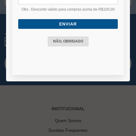
Obs.: Desconto válido para compras acima de R$100,00
ENVIAR
RECEBA NOVIDADES
Você está se cadastrando para receber e-mails
NÃO, OBRIGADO
de
promoções e lançamentos.
INSTITUCIONAL
Quem Somos
Duvidas Frequentes