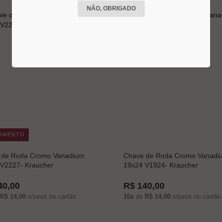
NÃO, OBRIGADO
AMENTO
 de Roda Cromo Vanadium
Chave de Roda Cromo Vanadi
V2227- Kraucher
19x24 V1924- Kraucher
40,00
R$ 140,00
R$ 14,00
s/juros no cartão
10x
de
R$ 14,00
s/juros no cartão