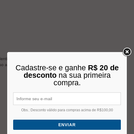
dentificação da ferramenta
sso aos parafusos da roda interna de caminhão e ônibus
Cadastre-se e ganhe
R$ 20 de
desconto
na sua primeira
compra.
Obs.: Desconto válido para compras acima de R$100,00
ENVIAR