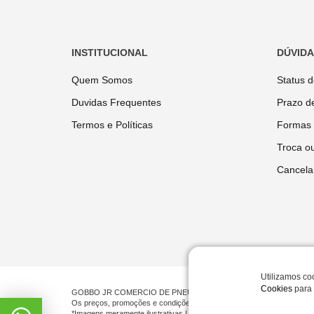
INSTITUCIONAL
DÚVID
Quem Somos
Status 
Duvidas Frequentes
Prazo d
Termos e Políticas
Formas
Troca o
Cancela
Utilizamos co
Cookies
para 
GOBBO JR COMERCIO DE PNEUMATICOS LTDA | CNPJ 00.201.519/00
Os preços, promoções e condições de pagamento são válidos exclusiv
*Imagens meramente ilustrativas | © Todos os direitos reservados.