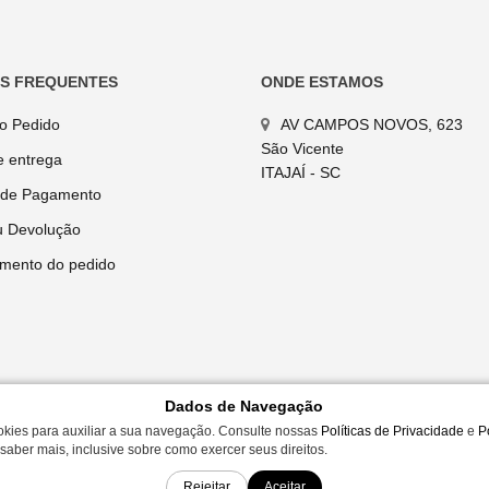
AS FREQUENTES
ONDE ESTAMOS
do Pedido
AV CAMPOS NOVOS, 623
São Vicente
e entrega
ITAJAÍ - SC
 de Pagamento
u Devolução
mento do pedido
Dados de Navegação
okies para auxiliar a sua navegação. Consulte nossas
Políticas de Privacidade
e
P
saber mais, inclusive sobre como exercer seus direitos.
01-38 | AV CAMPOS NOVOS, 623 - ITAJAÍ, SC
amente para compras efetuadas em nossa loja virtual.
Rejeitar
Aceitar