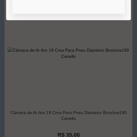
COMPRAR
Câmara de Ar Aro 19 Cma Para Pneu Dianteiro Bros/xre190
Canello
R$ 35,00