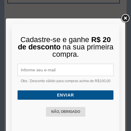
Cadastre-se e ganhe
R$ 20
de desconto
na sua primeira
compra.
Obs.: Desconto válido para compras acima de R$100,00
Câmara de Ar Aro 14 Cma Para Pneu Traseiro de Biz Canello
ENVIAR
NÃO, OBRIGADO
R$ 30,00
3x
de
R$ 10,00
s/juros no cartão