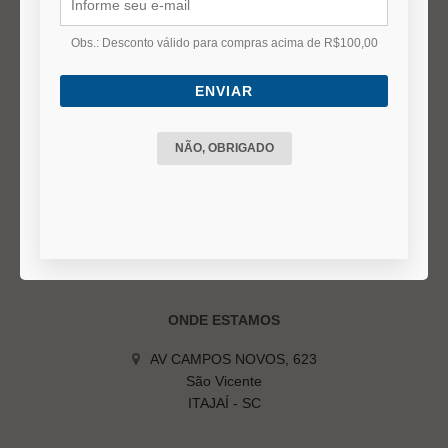
Duvidas Frequentes
Termos e Políticas
Obs.: Desconto válido para compras acima de R$100,00
ENVIAR
DÚVIDAS FREQUENTES
Status do Pedido
NÃO, OBRIGADO
Prazo de entrega
Formas de Pagamento
Troca ou Devolução
Cancelamento do pedido
ONDE ESTAMOS
AV CAMPOS NOVOS, 623
São Vicente
ITAJAÍ - SC