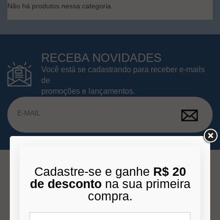
Não há produtos nessa categoria.
RECEBA NOVIDADES
Você está se cadastrando para receber e-mails
de
promoções e lançamentos.
Cadastre-se e ganhe
R$ 20
de desconto
na sua primeira
INSTITUCIONAL
compra.
Quem Somos