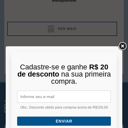
Indisponível
VER MAIS
1
produto
Cadastre-se e ganhe
R$ 20
de desconto
na sua primeira
compra.
RECEBA NOVIDADES
Você está se cadastrando para receber e-mails
Obs.: Desconto válido para compras acima de R$100,00
de
promoções e lançamentos.
ENVIAR