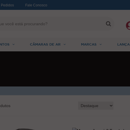
 Pedidos
Fale Conosco
NTOS
CÂMARAS DE AR
MARCAS
LANÇA
dutos