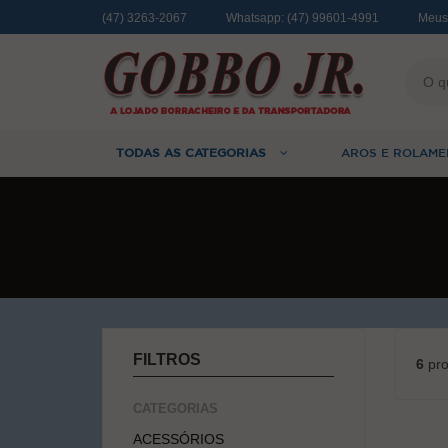
(47) 3263-2067
Whatsapp:
(47) 99601-4991
Meus
TODAS AS CATEGORIAS
AROS E ROLAME
FILTROS
6
pro
CATEGORIAS
ACESSÓRIOS