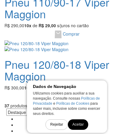
Pneu 110/90-17 Viper
Maggion
R$ 290,00
10x
de
R$ 29,00
s/juros no cartão
Comprar
Pneu 120/80-18 Viper
Maggion
Dados de Navegação
R$ 300,00
10x
de
R$ 30,00
s/juros no cartão
Utilizamos cookies para auxiliar a sua
Comprar
navegação. Consulte nossas
Políticas de
Privacidade
e
Políticas de Cookies
para
37
produtos
saber mais, inclusive sobre como exercer
seus direitos.
1
2
Rejeitar
Aceitar
3