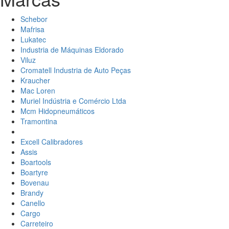
Schebor
Mafrisa
Lukatec
Industria de Máquinas Eldorado
Viluz
Cromatell Industria de Auto Peças
Kraucher
Mac Loren
Muriel Indústria e Comércio Ltda
Mcm Hidopneumáticos
Tramontina
Excell Calibradores
Assis
Boartools
Boartyre
Bovenau
Brandy
Canello
Cargo
Carreteiro