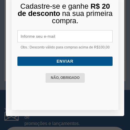
Cadastre-se e ganhe
R$ 20
Indisponível
de desconto
na sua primeira
compra.
VER MAIS
Obs.: Desconto válido para compras acima de R$100,00
ENVIAR
2
produtos
NÃO, OBRIGADO
RECEBA NOVIDADES
Você está se cadastrando para receber e-mails
de
promoções e lançamentos.