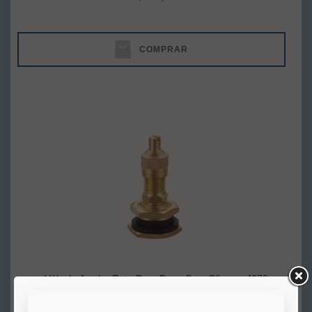
COMPRAR
Válvula Jumbo Reta Para Pneu Sem Câmara J670