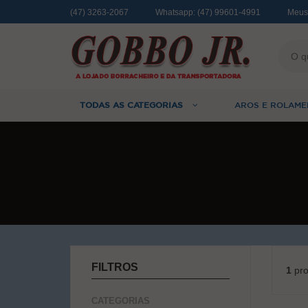
(47) 3263-2067
Whatsapp:
(47) 99601-4991
Meus
TODAS AS CATEGORIAS
AROS E ROLAME
FILTROS
1
pro
CATEGORIAS