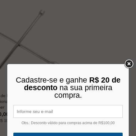
Cadastre-se e ganhe
R$ 20 de
desconto
na sua primeira
compra.
de Roda Cruz 4 Bocas
sional 17x23 / 19x21 V500-
er
0,00
$ 10,00
s/juros no cartão
Obs.: Desconto válido para compras acima de R$100,00