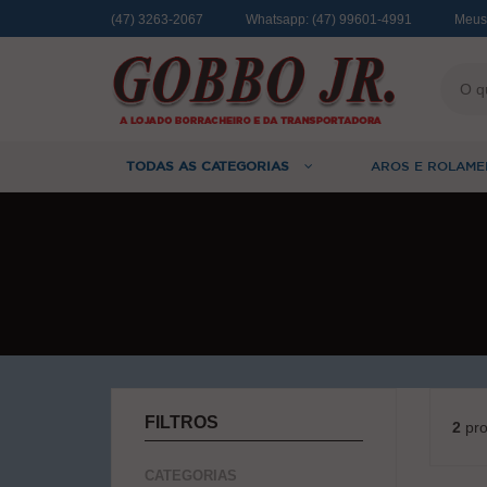
(47) 3263-2067
Whatsapp:
(47) 99601-4991
Meus
TODAS AS CATEGORIAS
AROS E ROLAME
FILTROS
2
pro
CATEGORIAS