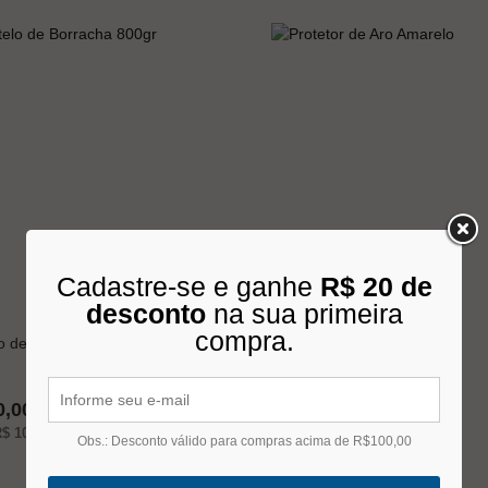
Cadastre-se e ganhe
R$ 20 de
desconto
na sua primeira
compra.
o de Borracha 800gr
Protetor de Aro Amarelo
0,00
Indisponível
$ 10,00
s/juros no cartão
Obs.: Desconto válido para compras acima de R$100,00