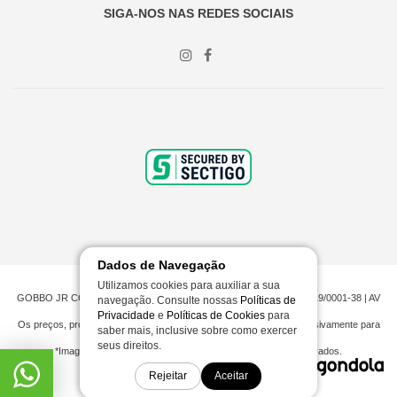
SIGA-NOS NAS REDES SOCIAIS
Dados de Navegação
Utilizamos cookies para auxiliar a sua
GOBBO JR COMERCIO DE PNEUMATICOS LTDA | CNPJ 00.201.519/0001-38 | AV
navegação. Consulte nossas
Políticas de
CAMPOS NOVOS, 623 - ITAJAÍ, SC
Privacidade
e
Políticas de Cookies
para
Os preços, promoções e condições de pagamento são válidos exclusivamente para
saber mais, inclusive sobre como exercer
compras efetuadas em nossa loja virtual.
seus direitos.
*Imagens meramente ilustrativas | © Todos os direitos reservados.
Rejeitar
Aceitar