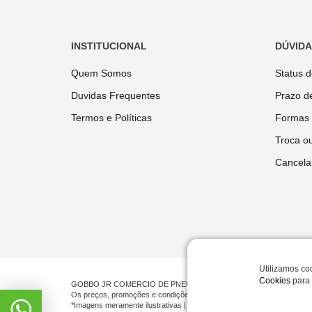
INSTITUCIONAL
DÚVID
Quem Somos
Status 
Duvidas Frequentes
Prazo d
Termos e Políticas
Formas
Troca o
Cancela
Utilizamos co
Cookies
para 
GOBBO JR COMERCIO DE PNEUMATICOS LTDA | CNPJ 00.201.519/00
Os preços, promoções e condições de pagamento são válidos exclusiv
*Imagens meramente ilustrativas | © Todos os direitos reservados.