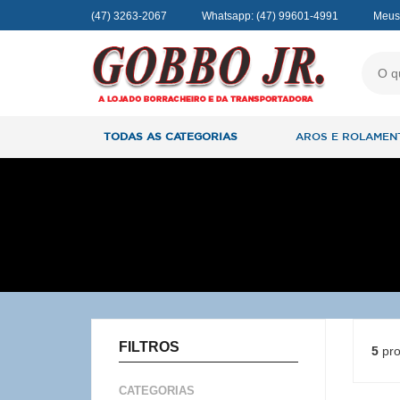
(47) 3263-2067
Whatsapp:
(47) 99601-4991
Meus
TODAS AS CATEGORIAS
AROS E ROLAMEN
FILTROS
5
pro
CATEGORIAS