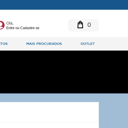
Olá,
0
Entre ou Cadastre-se
NTOS
MAIS PROCURADOS
OUTLET