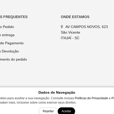
AS FREQUENTES
ONDE ESTAMOS
do Pedido
AV CAMPOS NOVOS, 623
São Vicente
e entrega
ITAJAÍ - SC
 de Pagamento
u Devolução
mento do pedido
Dados de Navegação
okies para auxiliar a sua navegação. Consulte nossas
Políticas de Privacidade
e
P
saber mais, inclusive sobre como exercer seus direitos.
01-38 | AV CAMPOS NOVOS, 623 - ITAJAÍ, SC
amente para compras efetuadas em nossa loja virtual.
Rejeitar
Aceitar