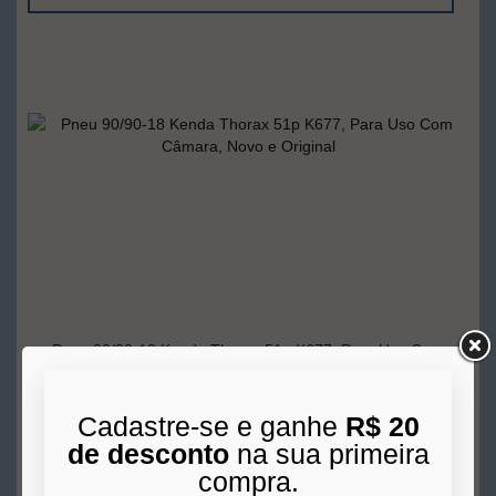
Pneu 90/90-18 Kenda Thorax 51p K677, Para Uso Com
Câmara, Novo e Original
Cadastre-se e ganhe
R$ 20
Indisponível
de desconto
na sua primeira
compra.