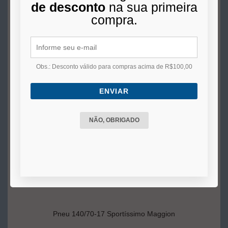
de desconto
na sua primeira
10x
de
R$ 25,00
s/juros no cartão
compra.
COMPRAR
Obs.: Desconto válido para compras acima de R$100,00
ENVIAR
NÃO, OBRIGADO
Pneu 140/70-17 Sportíssimo Maggion