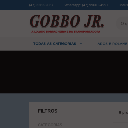
(47) 3263-2067
Whatsapp:
(47) 99601-4991
Meus
TODAS AS CATEGORIAS
AROS E ROLAME
FILTROS
6
pro
CATEGORIAS