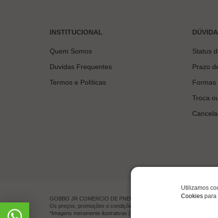
INSTITUCIONAL
DÚVID
Quem Somos
Status 
Duvidas Frequentes
Prazo d
Termos e Políticas
Formas
Troca o
Cancela
Utilizamos co
Cookies
para 
GOBBO JR COMERCIO DE PNEUMATICOS LTDA | CNPJ 00.201.519/00
Os preços, promoções e condições de pagamento são válidos exclusiv
*Imagens meramente ilustrativas | © Todos os direitos reservados.