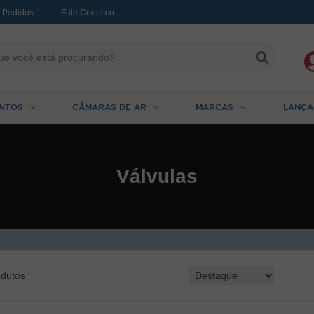
 Pedidos
Fale Conosco
NTOS
CÂMARAS DE AR
MARCAS
LANÇA
Válvulas
dutos