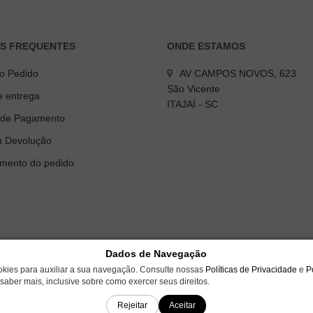
AS FREQUENTES
ONDE ESTAMOS
do Pedido
AV CAMPOS NOVOS, 623
São Vicente
e entrega
ITAJAÍ - SC
 de Pagamento
u Devolução
mento do pedido
Dados de Navegação
okies para auxiliar a sua navegação. Consulte nossas
Políticas de Privacidade
e
P
saber mais, inclusive sobre como exercer seus direitos.
01-38 | AV CAMPOS NOVOS, 623 - ITAJAÍ, SC
amente para compras efetuadas em nossa loja virtual.
Rejeitar
Aceitar