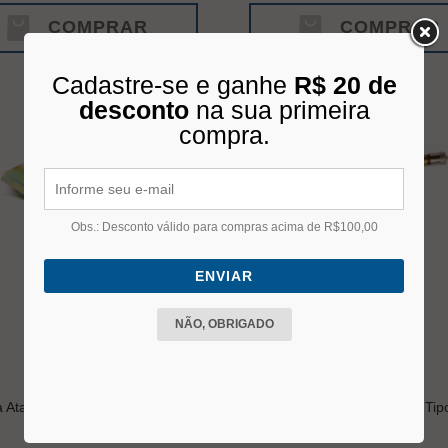
COMPRAR
COMPRAR
Cadastre-se e ganhe
R$ 20 de
desconto
na sua primeira
compra.
Obs.: Desconto válido para compras acima de R$100,00
ENVIAR
NÃO, OBRIGADO
a Atarraxante 4t 1075a
Válvula Para Câmara de Ar Tip
Universal G Canin Sc115