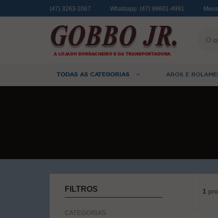
(47) 3263-2067
Whatsapp:
(47) 99601-4991
Meus
TODAS AS CATEGORIAS
AROS E ROLAME
FILTROS
1
pro
CATEGORIAS