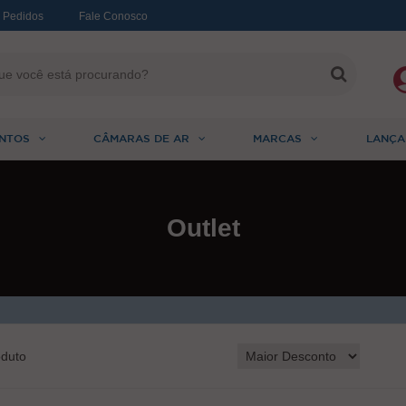
 Pedidos
Fale Conosco
NTOS
CÂMARAS DE AR
MARCAS
LANÇA
Outlet
duto