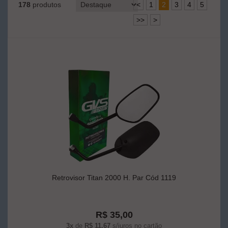
178
produtos
<
1
2
3
4
5
>>
>
Retrovisor Titan 2000 H. Par Cód 1119
R$ 35,00
3x
de
R$ 11,67
s/juros no cartão