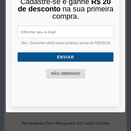
Cadastre-se e ganhe
R$ 20
4x
de
R$ 10,00
s/juros no cartão
de desconto
na sua primeira
compra.
COMPRAR
Obs.: Desconto válido para compras acima de R$100,00
ENVIAR
NÃO, OBRIGADO
Abraçadeira Para Mangueira 3/4 Latão Grande