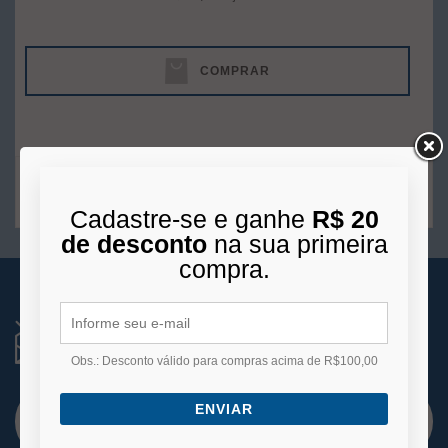
COMPRAR
1
produto
Cadastre-se e ganhe
R$ 20
de desconto
na sua primeira
compra.
RECEBA NOVIDADES
Você está se cadastrando para receber e-mails
de
Obs.: Desconto válido para compras acima de R$100,00
promoções e lançamentos.
ENVIAR