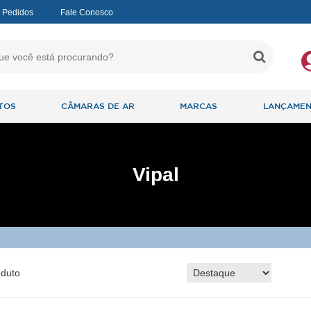
 Pedidos
Fale Conosco
TOS
CÂMARAS DE AR
MARCAS
LANÇAME
Vipal
duto