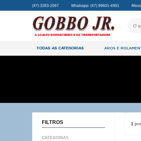
(47) 3263-2067
Whatsapp:
(47) 99601-4991
Meus
TODAS AS CATEGORIAS
AROS E ROLAMEN
FILTROS
1
pro
CATEGORIAS