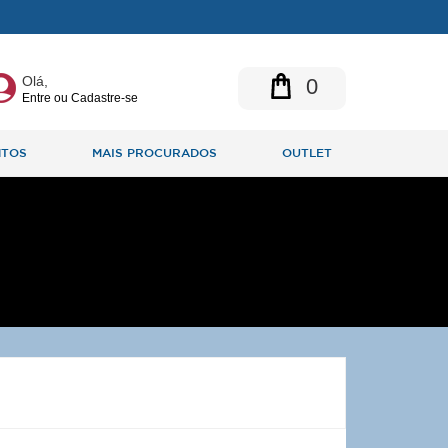
Olá,
0
Entre ou Cadastre-se
NTOS
MAIS PROCURADOS
OUTLET