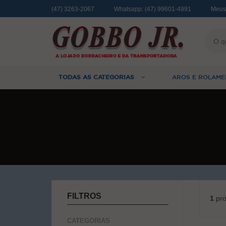
(47) 3263-2067
Whatsapp:
(47) 99601-4991
Meus
TODAS AS CATEGORIAS
AROS E ROLAME
FILTROS
1
pro
CATEGORIAS