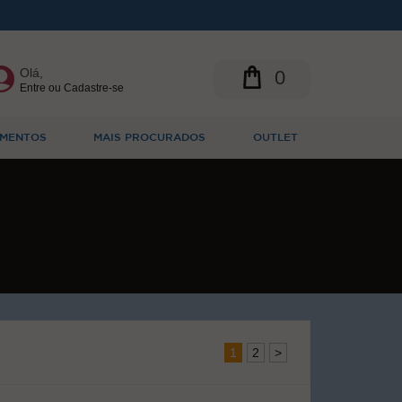
Olá,
0
Entre ou Cadastre-se
MENTOS
MAIS PROCURADOS
OUTLET
1
2
>