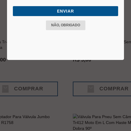
ENVIAR
NÃO, OBRIGADO
a Tr-415 Para Pneus Sem
Válvula Tr-425 Para Pneus Se
a
Câmara
,00
R$ 3,00
COMPRAR
COMPRAR