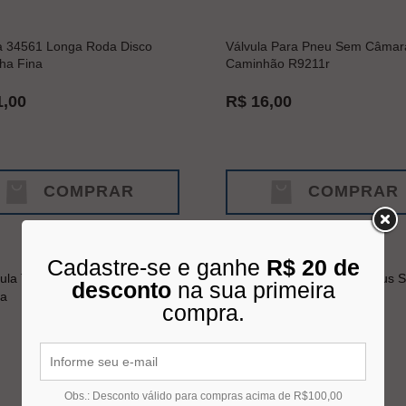
a 34561 Longa Roda Disco
Válvula Para Pneu Sem Câmar
ha Fina
Caminhão R9211r
1,00
R$ 16,00
COMPRAR
COMPRAR
Cadastre-se e ganhe
R$ 20 de
desconto
na sua primeira
compra.
Obs.: Desconto válido para compras acima de R$100,00