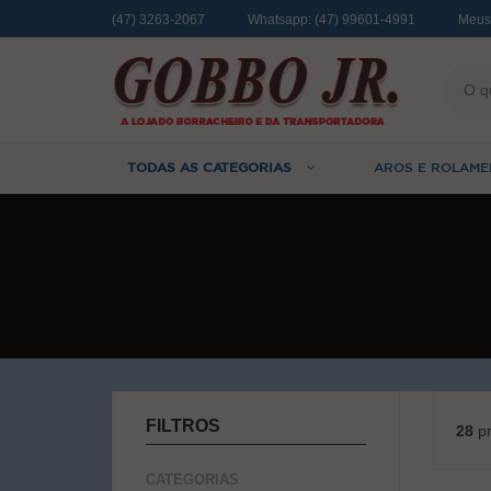
(47) 3263-2067
Whatsapp:
(47) 99601-4991
Meus
TODAS AS CATEGORIAS
AROS E ROLAME
FILTROS
28
pr
CATEGORIAS