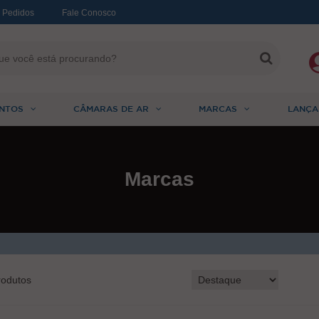
 Pedidos
Fale Conosco
NTOS
CÂMARAS DE AR
MARCAS
LANÇA
Marcas
odutos