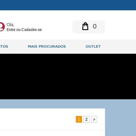
Olá,
0
Entre ou Cadastre-se
NTOS
MAIS PROCURADOS
OUTLET
1
2
>