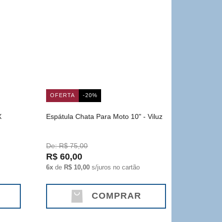
OFERTA
-20%
X
Espátula Chata Para Moto 10" - Viluz
De: R$ 75,00
R$ 60,00
6x
de
R$ 10,00
s/juros no cartão
COMPRAR