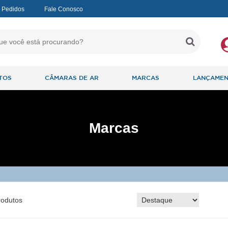
 Pedidos
Fale Conosco
TOS
CÂMARAS DE AR
MARCAS
LANÇAME
Marcas
odutos