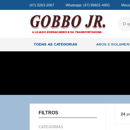
(47) 3263-2067
Whatsapp:
(47) 99601-4991
Meus
TODAS AS CATEGORIAS
AROS E ROLAMEN
FILTROS
24
pr
CATEGORIAS