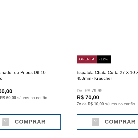
OFERTA
-12%
onador de Pneus Dtl-10-
Espátula Chata Curta 27 X 10 
c
450mm- Kraucher
00,00
De: R$ 79,99
R$ 70,00
R$ 60,00
s/juros no cartão
7x
de
R$ 10,00
s/juros no cartão
COMPRAR
COMPRAR