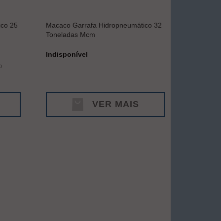
ico 25
Macaco Garrafa Hidropneumático 32
Toneladas Mcm
Indisponível
o
VER MAIS