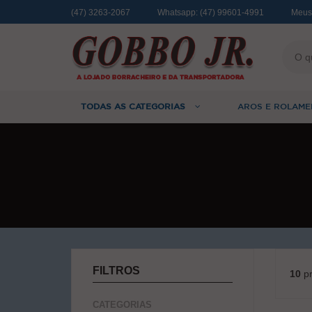
(47) 3263-2067
Whatsapp:
(47) 99601-4991
Meus
TODAS AS CATEGORIAS
AROS E ROLAME
FILTROS
10
pr
CATEGORIAS