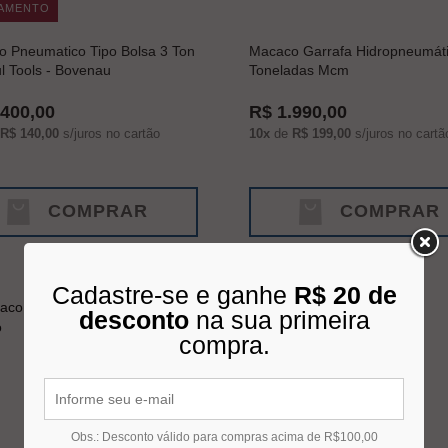
AMENTO
 Pneumatico Tipo Bolsa 3 Ton
Macaco Garrafa Hidropneumát
ul Tools - Bovenau
Toneladas Mcm
.400,00
R$ 1.990,00
R$ 140,00
s/juros no cartão
10x
de
R$ 199,00
s/juros no cartã
COMPRAR
COMPRAR
Cadastre-se e ganhe
R$ 20 de
desconto
na sua primeira
compra.
Obs.: Desconto válido para compras acima de R$100,00