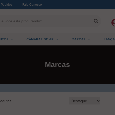
 Pedidos
Fale Conosco
NTOS
CÂMARAS DE AR
MARCAS
LANÇA
Marcas
odutos