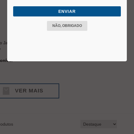
ENVIAR
NÃO, OBRIGADO
 Jacaré Hidráulico 2ton
o
onível
VER MAIS
odutos