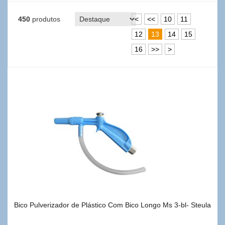
450
produtos
<
<<
10
11
12
13
14
15
16
>>
>
Bico Pulverizador de Plástico Com Bico Longo Ms 3-bl- Steula