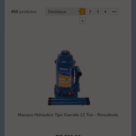
450
produtos
1
2
3
4
>>
>
Macaco Hidráulico Tipo Garrafa 12 Ton - Riosultools