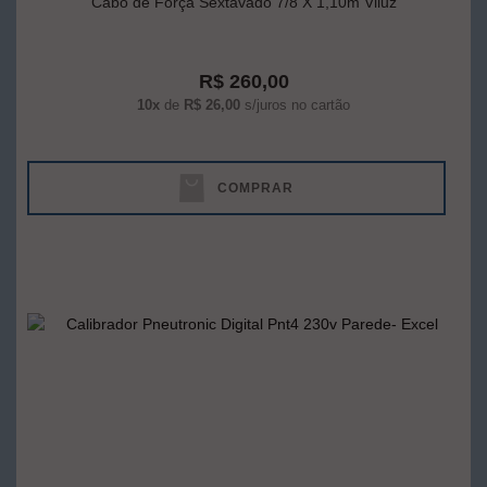
Cabo de Força Sextavado 7/8 X 1,10m Viluz
R$ 260,00
10x
de
R$ 26,00
s/juros no cartão
COMPRAR