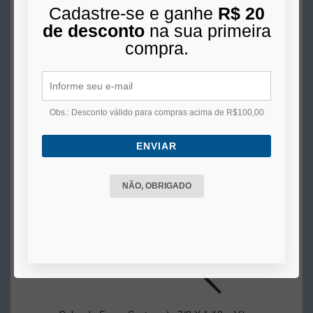
Cadastre-se e ganhe
R$ 20
R$ 40,00
de desconto
na sua primeira
4x
de
R$ 10,00
s/juros no cartão
compra.
COMPRAR
Obs.: Desconto válido para compras acima de R$100,00
ENVIAR
NÃO, OBRIGADO