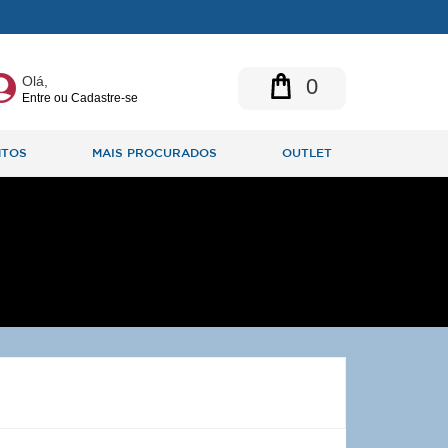
Olá,
0
Entre ou Cadastre-se
NTOS
MAIS PROCURADOS
OUTLET