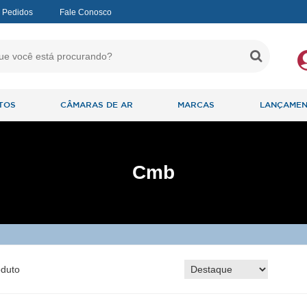
 Pedidos
Fale Conosco
TOS
CÂMARAS DE AR
MARCAS
LANÇAME
Cmb
duto