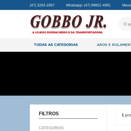
(47) 3263-2067
Whatsapp:
(47) 99601-4991
Meus
TODAS AS CATEGORIAS
AROS E ROLAMEN
FILTROS
1
pro
CATEGORIAS