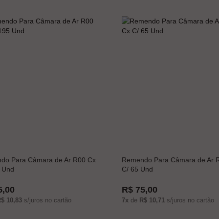
do Para Câmara de Ar R00 Cx
Remendo Para Câmara de Ar R
 Und
C/ 65 Und
5,00
R$ 75,00
$ 10,83
s/juros no cartão
7x
de
R$ 10,71
s/juros no cartão