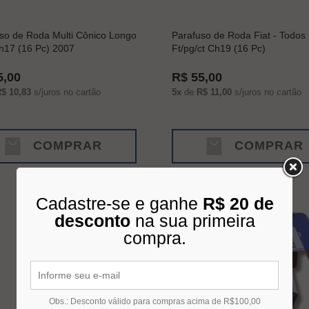
so de Roda Multi Cônico Longo
Parafuso de Roda Fiat - Todos
h17 (16 Pc) 2007
Ft/pg/ct Ch19 (16 Pc)
5,00
R$ 55,00
$ 10,83
s/juros no cartão
5x
de
R$ 11,00
s/juros no cartão
COMPRAR
COMPRAR
Cadastre-se e ganhe
R$ 20 de
desconto
na sua primeira
compra.
Obs.: Desconto válido para compras acima de R$100,00