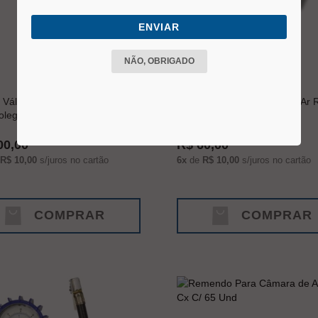
ENVIAR
NÃO, OBRIGADO
 Válvula (pino) Para Máquina
Remendo Para Câmara de Ar 
olegada Shallper
C/ 120 Und
00,00
R$ 60,00
R$ 10,00
s/juros no cartão
6x
de
R$ 10,00
s/juros no cartão
COMPRAR
COMPRAR