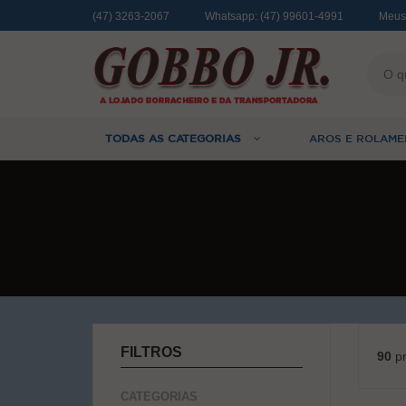
(47) 3263-2067
Whatsapp:
(47) 99601-4991
Meus
TODAS AS CATEGORIAS
AROS E ROLAME
FILTROS
90
pr
CATEGORIAS