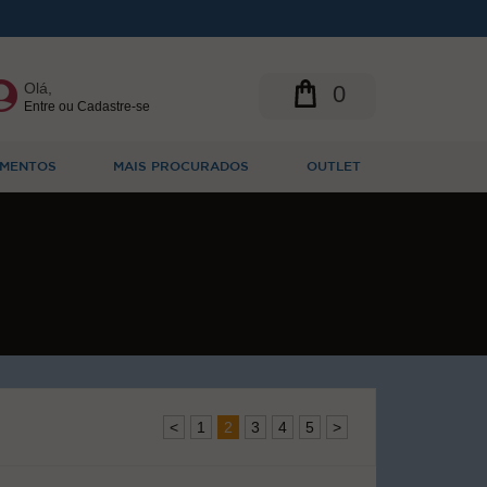
Olá,
0
Entre ou Cadastre-se
MENTOS
MAIS PROCURADOS
OUTLET
<
1
2
3
4
5
>