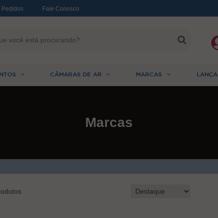
 Pedidos
Fale Conosco
NTOS
CÂMARAS DE AR
MARCAS
LANÇA
Marcas
odutos